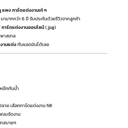
ดู แพง
การ์ดแต่งงานเก๋ ๆ
มามากกว่า 6 ปี รับประกันด้วยรีวิวจากลูกค้า
์
การ์ดแต่งงานออนไลน์
(.jpg)
ีพาสเทล
ดงานแต่ง
กับแอดมินได้เลย
หมึกกันน้ำ
ปลาย เลือกการ์ดแต่งงาน NK
ซฟงบจัดงาน
 แจกสบายๆ