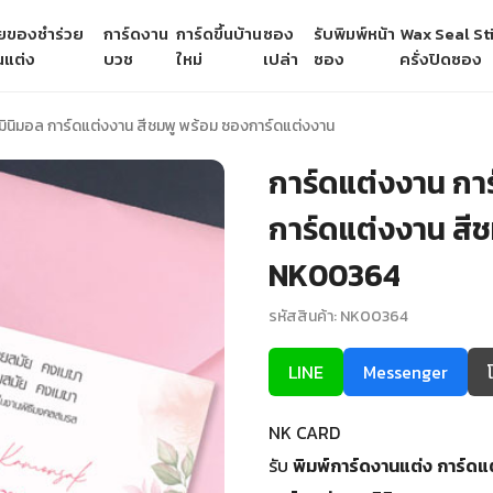
ายของชำร่วย
การ์ดงาน
การ์ดขึ้นบ้าน
ซอง
รับพิมพ์หน้า
Wax Seal Sti
นแต่ง
บวช
ใหม่
เปล่า
ซอง
ครั่งปิดซอง
มินิมอล การ์ดแต่งงาน สีชมพู พร้อม ซองการ์ดแต่งงาน
การ์ดแต่งงาน กา
การ์ดแต่งงาน สีช
NK00364
รหัสสินค้า: NK00364
LINE
Messenger
NK CARD
รับ
พิมพ์การ์ดงานแต่ง
การ์ดแ