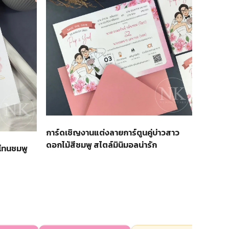
การ์ดเชิญงานแต่งลายการ์ตูนคู่บ่าวสาว
ดอกไม้สีชมพู สไตล์มินิมอลน่ารัก
 โทนชมพู