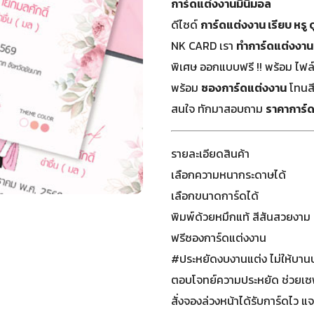
การ์ดแต่งงานมินิมอล
ดีไซด์
การ์ดแต่งงาน เรียบ หรู 
NK CARD เรา
ทำการ์ดแต่งงาน
พิเศษ ออกแบบฟรี !! พร้อม ไฟล
พร้อม
ซองการ์ดแต่งงาน
โทนส
สนใจ ทักมาสอบถาม
ราคาการ์
รายละเอียดสินค้า
เลือกความหนากระดาษได้
เลือกขนาดการ์ดได้
พิมพ์ด้วยหมึกแท้ สีสันสวยงาม 
ฟรีซองการ์ดแต่งงาน
#ประหยัดงบงานแต่ง ไม่ให้บาน
ตอบโจทย์ความประหยัด ช่วยเ
สั่งจองล่วงหน้าได้รับการ์ดไว