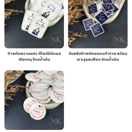
ป้ายห้อยงานแต่ง ดีไซน์มินิมอล
รับผลิตป้ายห้อยของชำร่วย พร้อม
เรียบหรู โทนน้ำเงิน
เจาะรูและเชือก โทนน้ำเงิน