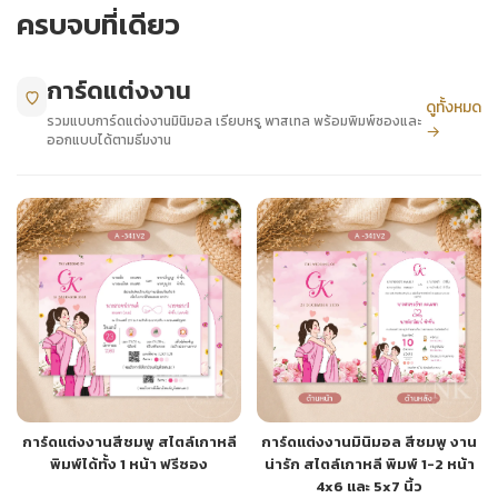
ครบจบที่เดียว
+
รับพิมพ์หน้าซอง
Wax Seal Sticker | สติกเกอร์ตราครั่งปิดซอง
การ์ดแต่งงาน
ดูทั้งหมด
รวมแบบการ์ดแต่งงานมินิมอล เรียบหรู พาสเทล พร้อมพิมพ์ซองและ
→
การ์ดแต่งงานออนไลน์
ออกแบบได้ตามธีมงาน
รีวิว
เกี่ยวกับเรา
บทความ
การ์ดแต่งงานสีชมพู สไตล์เกาหลี
การ์ดแต่งงานมินิมอล สีชมพู งาน
พิมพ์ได้ทั้ง 1 หน้า ฟรีซอง
น่ารัก สไตล์เกาหลี พิมพ์ 1-2 หน้า
4x6 และ 5x7 นิ้ว