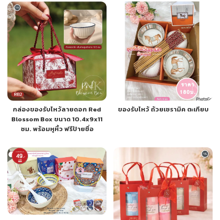
กล่องของรับไหว้ลายดอก Red
ของรับไหว้ ถ้วยเซรามิค ตะเกียบ
Blossom Box ขนาด 10.4x9x11
ซม. พร้อมหูหิ้ว ฟรีป้ายชื่อ